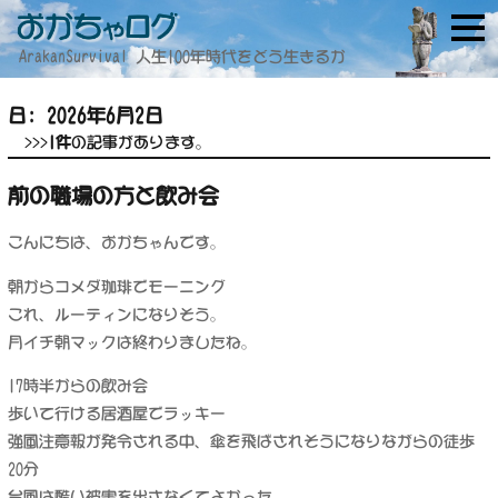
ArakanSurvival 人生100年時代をどう生きるか
日:
2026年6月2日
>>>
1件
の記事があります。
前の職場の方と飲み会
こんにちは、おかちゃんです。
朝からコメダ珈琲でモーニング
これ、ルーティンになりそう。
月イチ朝マックは終わりましたね。
17時半からの飲み会
歩いて行ける居酒屋でラッキー
強風注意報が発令される中、傘を飛ばされそうになりながらの徒歩
20分
台風は酷い被害を出さなくてよかった