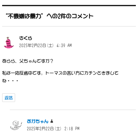
日:
ゴ
リ
“不機嫌は暴力”への2件のコメント
ー
さくら
よ
2025年2月22日(土) 4:39 AM
り:
あらら、父ちゃんですか？
私は一応反省中です。トーマスの言い方にカチンときまして
ね・・・
返信
おかちゃん
よ
2025年2月22日(土) 2:18 PM
り: