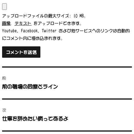
アップロードファイルの最大サイズ: 10 MB。
画像
,
テキスト
をアップロードできます。
Youtube、Facebook、Twitter および他サービスへのリンクは自動的
にコメント内に埋め込まれます。
投
前
稿
前の職場の同僚とライン
前
ナ
の
投
ビ
稿:
次
ゲ
仕事を辞めたい病ってあるよ
次
の
ー
投