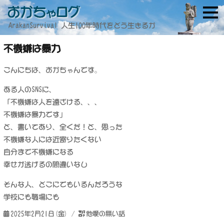
ArakanSurvival 人生100年時代をどう生きるか
不機嫌は暴力
こんにちは、おかちゃんです。
ある人のSNSに、
「不機嫌は人を遠ざける、、、
不機嫌は暴力です」
と、書いてあり、全くだ！と、思った
不機嫌な人には近寄りたくない
自分まで不機嫌になる
幸せが逃げるの間違いなし
そんな人、どこにでもいるんだろうな
学校にも職場にも
投
カ
2025年2月21日(金)
他愛の無い話
稿
テ