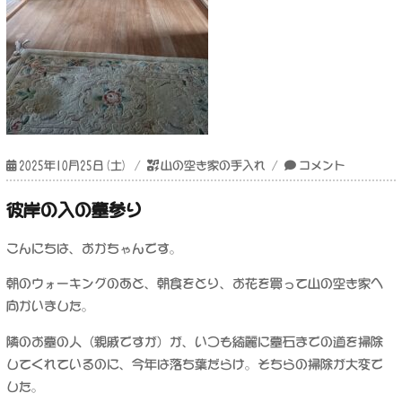
投
カ
山
2025年10月25日(土)
山の空き家の手入れ
コメント
稿
テ
の
日:
ゴ
空
彼岸の入の墓参り
リ
き
ー
家
こんにちは、おかちゃんです。
の
手
朝のウォーキングのあと、朝食をとり、お花を買って山の空き家へ
入
向かいました。
れ
に
隣のお墓の人（親戚ですが）が、いつも綺麗に墓石までの道を掃除
してくれているのに、今年は落ち葉だらけ。そちらの掃除が大変で
した。