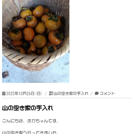
投
カ
久
2025年10月26日(日)
山の空き家の手入れ
コメント
稿
テ
し
日:
ゴ
ぶ
山の空き家の手入れ
リ
り
ー
に
こんにちは、おかちゃんです。
田
舎
山の空き家へ行ってきました。