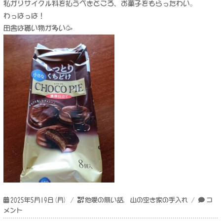
私がリサイクル料を払うべきところ、お菓子をもらったわい。
わっはっは！
田舎は貰い物が多い🥳
投
カ
わ
2025年5月19日(月)
他愛の無い話
,
山の空き家の手入れ
コ
稿
テ
ら
メント
日:
ゴ
し