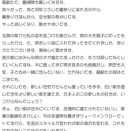
高齢化で、墓掃除も厳しくなるな。
我々だって、あと何年こうして墓参りに来れるのやら。
墓参りが済んだら、空き家の草刈りです。
やっと涼しくなり、動きやすいです。
北側の家から私の姿を見つけた奥さんが、柿の木を息子に切っても
らったから、と、柿をレジ袋に入れて持ってきてくれました。あり
がとうございます、美味しく頂きます。
昔の家にはみんな柿の木が植えてあったけど、もう伐採してなくし
ていくんですね。木に登ってまで実を採るのも危険だし、剪定も大
変。子どもは一緒に住んでいない。仕方ないです。高齢化の波はど
こまでも。
それにしても、新しい住宅がどんどん建っていきます。旧い家を直
して住むより新しい家を建てる。日本人のこの新しもの好きは、い
つからなんでしょう？
まぁ、旧い家は住みにくいです。合理的に建てられていないし、家
事の動線もおかしい。今は洗濯物も畳まずウォークインクローゼッ
トですから。生活のスタイルが変われば家の様式も変わる。これも
仕方のないことなのかもしれません。