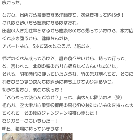
良かった。
しかし、台所から食事をする洋間まで、お盆を持って約15歩！
これほど歩いたら健康になるはずだわ。
田舎の人は畑仕事をするから健康なのだと思っていたけど、家が広
くて歩き回るから、健康なんだね。
アパートなら、5歩で済むところが、3倍だよ。
柿がたくさん成ってるけど、誰も食べないから、持って行って、
と、言われて、北側の家の方から柿をたくさんいただいた。
それも、昭和時代に使っていたような、竹の先が割れてて、そこに
柿をひとつずつ挟んでは斜めに持ち上げて切り採るやつ。
初めて見たし、初めて使った！
「どうやって使うんですか？」って、奥さんに聞いたよ（笑）
相方が、空き家から果実収穫用の高枝切り鋏みたいなのを持ってき
てくれて。その後はジャンジャン収穫しました！
ありがとーございましたー！
明日、職場に持っていきます！