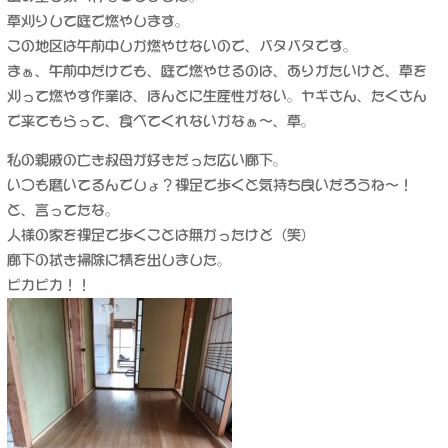
の
草刈りして庭で燃やします。
空
この地区は午前中しか燃やせないので、バタバタです。
き
まぁ、午前中だけでも、庭で燃やせるのは、ありがたいけど、草を
家
に
刈って燃やす作業は、ほんとに生産性がない。ヤギさん、たくさん
泊
で来てもらって、食べてくれないかなぁ〜、草。
ま
る
私の親戚の亡き叔母が好きだった広い廊下。
に
いつも磨いてるんでしょ？裸足で歩くと気持ち良いだろうね〜！
と、言ってたな。
人様の家を裸足で歩くことは無かったけど（笑）
廊下の拭き掃除に精を出しました。
ピカピカ！！