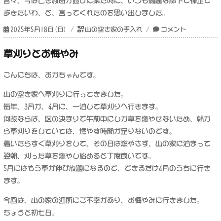
昔々、今は亡き叔母が遊びに来た時に、いつも綺麗な廊下で裸足で
歩きたいわ、と、言ってくれたのを思い出しました。
投
カ
山
2025年5月18日(日)
山の空き家の手入れ
コメント
稿
テ
の
日:
ゴ
空
草刈りとお悔やみ
リ
き
ー
家
こんにちは、おかちゃんです。
に
一
山の空き家へ草刈りに行ってきました。
泊
毎年、3月か、4月に、一泊して草刈りへ行きます。
に
何故ならば、区の決まりで午前中にしか草を燃やせないため、朝か
ら草刈りをしていては、燃やす時間が足りないのです。
着いたらすぐ草刈りをして、その日は燃やさず、山の家に泊まって
翌朝、刈った草を燃やし始めると丁度良いです。
5月にはもう草が伸び放題になるので、できるだけ4月のうちに行き
ます。
今回は、山の家の近所にご不幸があり、お悔やみに行きました。
ちょうど初七日。