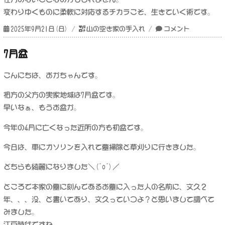
変わりゆくものに柔軟に対応するチカラこそ、生きていく術です。
投
カ
彼
2025年9月21日(日)
山の空き家の手入れ
コメント
稿
テ
岸
日:
ゴ
の
7月盆
リ
入
ー
の
こんにちは、おかちゃんです。
墓
参
相方の父方の実家地域は7月盆です。
り
早いなぁ、もうお盆か。
に
今年の4月に亡くなった近所の方も初盆です。
今日は、車にガソリンを入れて墓掃除と草刈りに行きました。
どちらも綺麗になりました＼(^o^)／
ところで本家の墓に刻んであるお墓に入った人の名前に、文久２
年、、、没、と書いてあり、文久っていつよ？と思いまして調べて
みました。
江戸時代ですね。