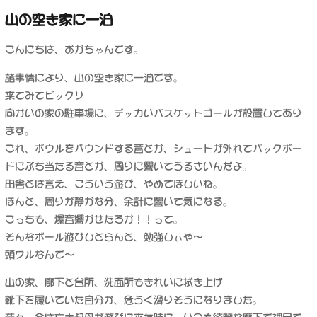
リ
べ
山の空き家に一泊
ー
長
者？
こんにちは、おかちゃんです。
に
諸事情により、山の空き家に一泊です。
来てみてビックリ
向かいの家の駐車場に、デッカいバスケットゴールが設置してあり
ます。
これ、ボウルをバウンドする音とか、シュートが外れてバックボー
ドにぶち当たる音とか、周りに響いてうるさいんだよ。
田舎とは言え、こういう遊び、やめてほしいね。
ほんと、周りが静かな分、余計に響いて気になる。
こっちも、爆音響かせたろか！！って。
そんなボール遊びしとらんと、勉強しぃや〜
頭ワルなんで〜
山の家、廊下と台所、洗面所もきれいに拭き上げ
靴下を履いていた自分が、危うく滑りそうになりました。