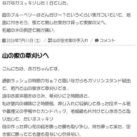
なかなかスッキリした１日でした。
庭のブルーベリーはどんだけ〜？というくらい実がついていて、地
面に付きそう。慌てて熟した実だけ採って実家の父へ。
柘植の木の剪定で腕が痛い。
投
カ
お
2026年7月11日(土)
山の空き家の手入れ
コメント
稿
テ
盆
日:
ゴ
の
山の家の草刈りへ
リ
お
ー
墓
こんにちは、おかちゃんです。
参
り
通勤ラッシュの時間かなぁ？と思いながらもガソリンスタンド経由
に
で、相方と山の家まで草刈りです。
途中お茶休憩をはさみ、草刈りに２時間ほど。
私は室内の掃除に２時間弱。押し入れに収納してあった段ボール箱
や義理父の手帳やセカンドバッグ、老眼鏡も片付けてしまおうと取
り出して、だいぶスッキリ
母の作った押し花の絵を飾った額も取り外し、持ち帰って来た。空
き家に飾ってても誰も見ないし勿体ない。