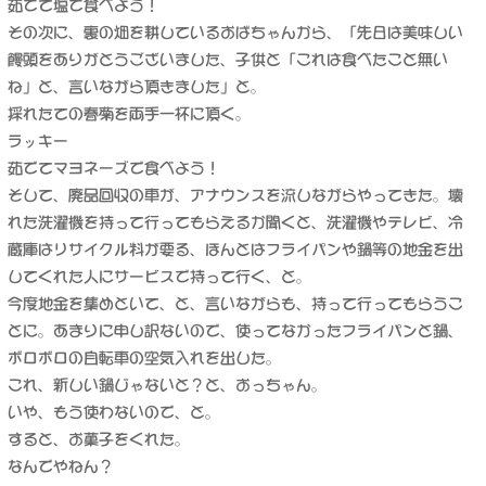
茹でて塩で食べよう！
その次に、裏の畑を耕しているおばちゃんから、「先日は美味しい
饅頭をありがとうございました、子供と「これは食べたこと無い
ね」と、言いながら頂きました」と。
採れたての春菊を両手一杯に頂く。
ラッキー
茹でてマヨネーズで食べよう！
そして、廃品回収の車が、アナウンスを流しながらやってきた。壊
れた洗濯機を持って行ってもらえるか聞くと、洗濯機やテレビ、冷
蔵庫はリサイクル料が要る、ほんとはフライパンや鍋等の地金を出
してくれた人にサービスで持って行く、と。
今度地金を集めといて、と、言いながらも、持って行ってもらうこ
とに。あまりに申し訳ないので、使ってなかったフライパンと鍋、
ボロボロの自転車の空気入れを出した。
これ、新しい鍋じゃないと？と、おっちゃん。
いや、もう使わないので、と。
すると、お菓子をくれた。
なんでやねん？