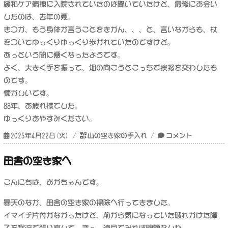
緩和ケア病棟に入院されていたのは聞いていたけど、最後にお会い
したのは、去年の夏。
きつか、もう身体が言うことをきかん、、、と、言いながらも、杖
をついてゆっくりゆっくり歩かれていたのですけど。
あっという間に悪くなったようです。
よく、大きく手を振って、畑の向こうとこっちで挨拶を交わしたも
のです。
懐かしいです。
88年、お疲れ様でした。
ゆっくりおやすみください。
投
カ
草
2025年4月22日(火)
山の空き家の手入れ
コメント
稿
テ
刈
日:
ゴ
り
田舎の空き家へ
リ
と
ー
お
こんにちは、おかちゃんです。
悔
や
曇天のなか、田舎の空き家の掃除へ行ってきました。
み
イマイチ片付かなかったけど、前から気になっていた破れかけた障
に
子を我流で張り直して、まぁ、遠目でみれば問題なしね。