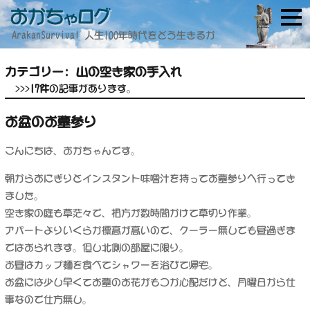
ArakanSurvival 人生100年時代をどう生きるか
カテゴリー:
山の空き家の手入れ
>>>
17件
の記事があります。
お盆のお墓参り
こんにちは、おかちゃんです。
朝からおにぎりとインスタント味噌汁を持ってお墓参りへ行ってき
ました。
空き家の庭も草茫々で、相方が数時間かけて草切り作業。
アパートよりいくらか標高が高いので、クーラー無しでも昼過ぎま
ではおられます。但し北側の部屋に限り。
お昼はカップ麺を食べてシャワーを浴びて帰宅。
お盆には少し早くてお墓のお花がもつか心配だけど、月曜日から仕
事なので仕方無し。