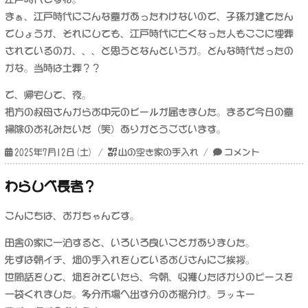
まぁ、江戸時代にこんな墓があったわけないので、子孫が建てたん
でしょうが、それにしても、江戸時代に亡くなった人もここに埋葬
されているのか、、、と思うとなんというか。どんな時代だったの
かな。当時は土葬？？
で、帰宅して、夜。
相方の叔母さんからお中元のビールが届きました。まるで今日の墓
掃除のお礼みたいだ（笑）ありがとうございます。
投
カ
7
2025年7月12日(土)
山の空き家の手入れ
コメント
稿
テ
月
日:
ゴ
盆
わらしべ長者？
リ
に
ー
こんにちは、おかちゃんです。
田舎の家に一泊すると、いろいろ良いことがありました。
先ずは朝イチ、畑の手入れをしているおじさんにご挨拶。
世間話をして、畑をみていたら、今朝、収獲したばかりのピースを
一袋くれました。多分市場へ出す分のお裾分け。ラッキー