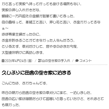
かと言って実家へ持って行っても掛ける場所もない。
実家の押し入れ行きだな。
額縁に一万円超えの金額が鉛筆で書いてあった。
母の趣味って、革細工と言い、押し花と言い、お金かかってるな
ぁ〜
ほぼ専業主婦だったのに。
お金を貯めることができなかった人なんだろう。
とりあえず、草刈だけして、燃やすのはまた今度。
大型連休明けに再訪します。
投
カ
山
2026年4月24日(金)
山の空き家の手入れ
コメント
稿
テ
の
日:
ゴ
家
久しぶりに田舎の空き家に泊まる
リ
の
ー
草
こんにちは、おかちゃんです。
刈
り
昨日の朝から田舎の空き家の草刈りに来て、一泊しました。
へ
田舎の広い家は隙間だらけで超寒いと思っていたけど、それほどで
に
も無かった。