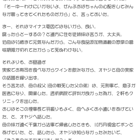
「そーゆーわけにいかないよ、ぜんぶおばちゃんの心配をしてみん
なが買ってきてくれたものだから」と、言っておいた。
まー、それはマイナス要因ではないから、良い。
腐ったらどーするの？と遠方に住む従姉妹は言うが、大丈夫。
伯母は93歳まで元気なんだから。こんな食品添加物満載の惣菜の賞
味期限が切れてたからって死ぬわけない。
それよりも、お昼過ぎ
実家でお寿司を食べながらワインを飲みながら、オヤジと母の実家
の話題を繰り出す。
そう言えば、母の叔父(母の戦死した父の弟）は、元刑事で、息子が
医者になり、開業した。透析病院で評判が良かった為か、２軒もク
リニックを出した。
おじはそこの理事長で羽振りもよく、母へよくお小遣いをあげてい
た、と、オヤジへ話した。
母の妹が遠く千葉から法事で帰省したときも、10万円現金でポンと
あげていた、と、話したら、オヤジは知らなかったみたいで、