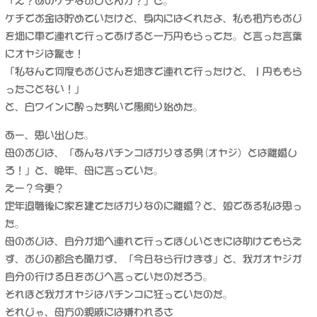
「え？あのケチなおじさんが？」と。
ケチでお金は貯めていたけど、身内にはくれたよ、私も相方もおじ
を畑に車で連れて行ってあげると一万円もらってた。と言った言葉
にオヤジは驚き！
「私なんて何度もおじさんを畑まで連れて行ったけど、１円ももら
ったことない！」
と、白ワインに酔った勢いで愚痴り始めた。
あー、思い出した。
母のおじは、「あんなパチンコばかりする男(オヤジ）とは離婚し
ろ！」と、晩年、母に言っていた。
えー？今更？
定年退職後に家を建てたばかりなのに離婚？と、娘である私は思っ
た。
母のおじは、自分が畑へ連れて行ってほしいときには助けてもらえ
ず、おじの都合も聞かず、「今日なら行けます」と、我がオヤジが
自分の行ける日をおじへ言っていたのだろう。
それほど我がオヤジはパチンコに狂っていたのだ。
それじゃ、母方の親戚には嫌われるさ