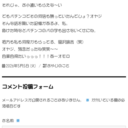
それじゃ、お小遣いもらえな〜い
でもパチンコでその何倍も勝っていたんでしょ？オヤジ
そんな話を聞いた記憶があるよ、私。
負けた時などパチンコのパの字も出さないくせにね。
相方も私も何度かもらってる、福沢諭吉（笑）
オヤジ、残念だったね笑笑〜〜
自業自得たいっっっ！！！あーオモロ
投
カ
2026年5月5日(火)
おやじのこと
稿
テ
日:
ゴ
リ
コメント投稿フォーム
ー
メールアドレスが公開されることはありません。
※
が付いている欄は必
須項目です
※
お名前