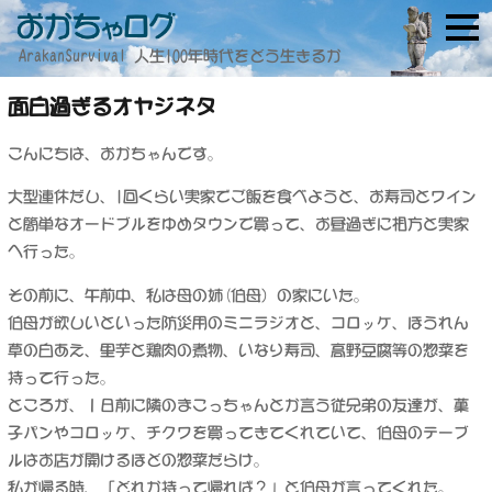
ArakanSurvival 人生100年時代をどう生きるか
面白過ぎるオヤジネタ
こんにちは、おかちゃんです。
大型連休だし、1回くらい実家でご飯を食べようと、お寿司とワイン
と簡単なオードブルをゆめタウンで買って、お昼過ぎに相方と実家
へ行った。
その前に、午前中、私は母の姉(伯母）の家にいた。
伯母が欲しいといった防災用のミニラジオと、コロッケ、ほうれん
草の白あえ、里芋と鶏肉の煮物、いなり寿司、高野豆腐等の惣菜を
持って行った。
ところが、１日前に隣のまこっちゃんとか言う従兄弟の友達が、菓
子パンやコロッケ、チクワを買ってきてくれていて、伯母のテーブ
ルはお店が開けるほどの惣菜だらけ。
私が帰る時、「どれか持って帰れば？」と伯母が言ってくれた。