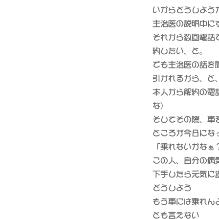
ー
いからどうしよう
主治医の説明中に
それから数回電話
約したい、と。
でも主治医の話を
引かれるから、と
本人から解約の電
な）
そしてその際、車
ところが今日にな
「乗れないかなぁ
この人、自分の病
下手したら元気に
どうしよう
もう車には乗れん
とも言えない