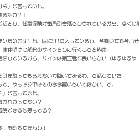
かな」と言っていた。
する話か？！
で話をし、任意保険が毎月引き落としされているから、すぐに
聞いたのが5月1日、既に5月に入っているし、今動いても今月
、連休明けに解約のサインをしに行くことを約束。
話をしているから、サインは第三者で良いらしい（ゆるゆるや
を引き取ってもらえないか聞いてみるわ、と話していた。
って、やっぱり車はそのまま置いといてほしい、と。
？」と言ってきた。
気がわかってない？
退院できると思ってる？
よ！退院もできんし！