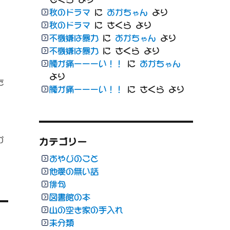
秋のドラマ
に
おかちゃん
より
秋のドラマ
に
さくら
より
不機嫌は暴力
に
おかちゃん
より
不機嫌は暴力
に
さくら
より
腰が痛ーーーい！！
に
おかちゃん
より
た
腰が痛ーーーい！！
に
さくら
より
か
カテゴリー
おやじのこと
他愛の無い話
俳句
図書館の本
山の空き家の手入れ
未分類