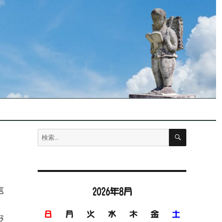
検
検
索
索:
言
2026年8月
日
月
火
水
木
金
土
な