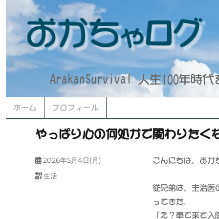
ArakanSurvival 人生100
ホーム
プロフィール
やっぱり心の何処かで関わりたく
投
2026年5月4日(月)
こんにちは、おか
稿
カ
生活
日:
テ
従兄弟は、主治医
ゴ
ってきた。
リ
「え？車で来て入