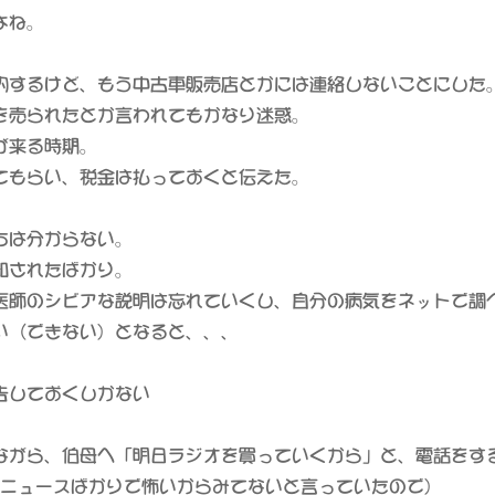
よね。
約するけど、もう中古車販売店とかには連絡しないことにした
を売られたとか言われてもかなり迷惑。
が来る時期。
てもらい、税金は払っておくと伝えた。
ちは分からない。
知されたばかり。
医師のシビアな説明は忘れていくし、自分の病気をネットで調
い（できない）となると、、、
告しておくしかない
ながら、伯母へ「明日ラジオを買っていくから」と、電話をす
のニュースばかりで怖いからみてないと言っていたので）