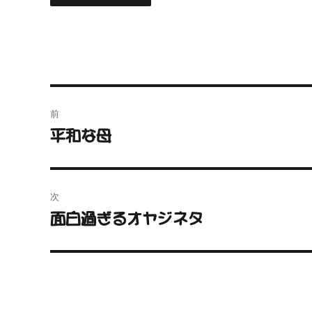
投
前
稿
前
平和な母
の
ナ
投
ビ
稿:
次
ゲ
次
面白過ぎるオヤジネタ
の
ー
投
シ
稿:
ョ