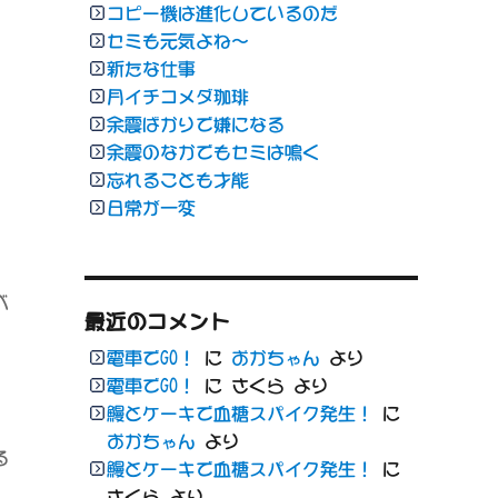
コピー機は進化しているのだ
セミも元気よね〜
新たな仕事
。
月イチコメダ珈琲
余震ばかりで嫌になる
余震のなかでもセミは鳴く
忘れることも才能
日常が一変
べ
最近のコメント
電車でGO！
に
おかちゃん
より
電車でGO！
に
さくら
より
鰻とケーキで血糖スパイク発生！
に
おかちゃん
より
る
鰻とケーキで血糖スパイク発生！
に
さくら
より