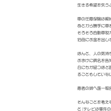
生きる希望を失う
車の任意保険は解
あとから勝手に車
そろそろ自動車税
伯母にお金を出し
ほんと、人の気持
おまけに病名を告
日にちが経つほど
ることもしていな
患者の姉へ逐一報
そんなことを考え
と(テレビは事件