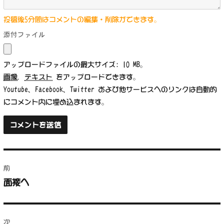
投稿後5分間はコメントの編集・削除ができます。
添付ファイル
アップロードファイルの最大サイズ: 10 MB。
画像
,
テキスト
をアップロードできます。
Youtube、Facebook、Twitter および他サービスへのリンクは自動的
にコメント内に埋め込まれます。
投
前
稿
面接へ
前
ナ
の
投
ビ
稿:
次