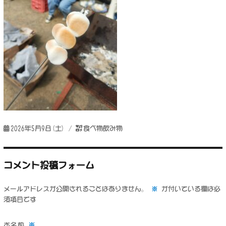
投
カ
2026年5月9日(土)
食べ物飲み物
稿
テ
日:
ゴ
リ
コメント投稿フォーム
ー
メールアドレスが公開されることはありません。
※
が付いている欄は必
須項目です
※
お名前