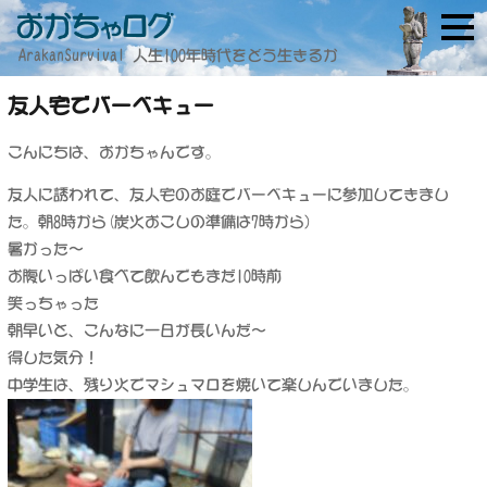
ArakanSurvival 人生100年時代をどう生きるか
友人宅でバーベキュー
こんにちは、おかちゃんです。
友人に誘われて、友人宅のお庭でバーベキューに参加してきまし
た。朝8時から(炭火おこしの準備は7時から）
暑かった〜
お腹いっぱい食べて飲んでもまだ10時前
笑っちゃった
朝早いと、こんなに一日が長いんだ〜
得した気分！
中学生は、残り火でマシュマロを焼いて楽しんでいました。