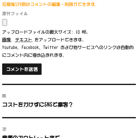
投稿後5分間はコメントの編集・削除ができます。
添付ファイル
アップロードファイルの最大サイズ: 10 MB。
画像
,
テキスト
をアップロードできます。
Youtube、Facebook、Twitter および他サービスへのリンクは自動的
にコメント内に埋め込まれます。
投
前
稿
コストをかけずにSNSで集客？
前
ナ
の
投
ビ
稿:
次
ゲ
鳥栖のアウトレットまで
次