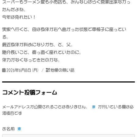
スーパーもラーメン屋も小売店も、みんなしばらく営業出来なかっ
たんだよね。
今年は免れたい！
実家へ行くと、母は身体が右へ曲がった状態で車椅子に座ってい
る。
最近身体が斜めになりがち、と、父。
随分長いこと、真っ直ぐ座れていたのに。
体力がなくなってきたのかな。
投
カ
2026年6月8日(月)
他愛の無い話
稿
テ
日:
ゴ
リ
コメント投稿フォーム
ー
メールアドレスが公開されることはありません。
※
が付いている欄は必
須項目です
※
お名前