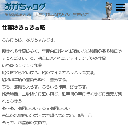
ArakanSurvival 人生100年時代をどう生きるか
仕事はまぁまぁ暇
こんにちは、おかちゃんです。
頼まれる仕事はなく、年度内に終われば良いから時間のある時にや
ってください、と、初日に言われたファイリングのお仕事。
いわゆるモクモク作業
眠くはならないけど、紙のサイズがバラバラで大変。
昭和40年頃の書類もあり、苦労する。
でも、邪魔も入らず。こういう作業、好きです。
終業時間、土砂降りに近い雨で、駐車場の車に行くまでに足元が濡
れてしまう。
あ～あ、梅雨らしいっちゃ梅雨らしい。
去年の水害はいつだったか調べてみたら、8月11日
そっか、お盆前の大雨か。